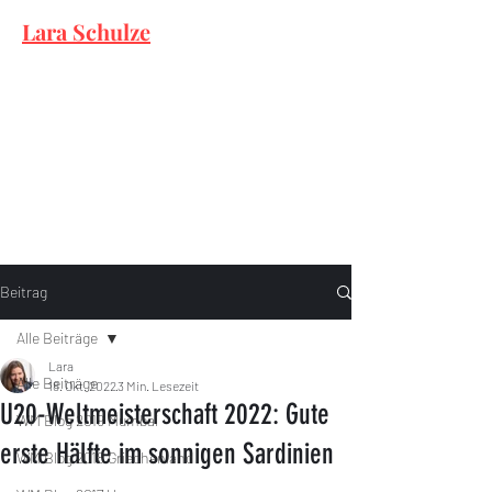
Lara Schulze
Beitrag
Alle Beiträge
Lara
Alle Beiträge
18. Okt. 2022
3 Min. Lesezeit
U20-Weltmeisterschaft 2022: Gute
WM Blog 2019 Mumbai
erste Hälfte im sonnigen Sardinien
WM Blog 2018 Griechenland