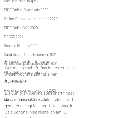
WM Blog 2017 Uruguay
FIDE Online Olympiade 2020
Online-Europameisterschaft 2020
FIDE Online WM 2020
EOCCC 2021
German Masters 2021
Sandhäuser Schachsommer 2021
Halbzeit bei der Junioren 
Frauen Europameisterschaft 2021
Weltmeisterschaft. Das bedeutet, es ist 
FIDE Online Olympiade 2021
wieder höchste Zeit für einen 
Blogeintrag. 
Allgemeines
Hybrid Europameisterschaft 2021
Die Junioren Weltmeisterschaft findet 
dieses Jahr auf Sardinien, Italien statt; 
Europameisterin U20w 2021
genauer gesagt in einer Hotelanlage in 
Cala Gonone. Also reiste ich am 10. 