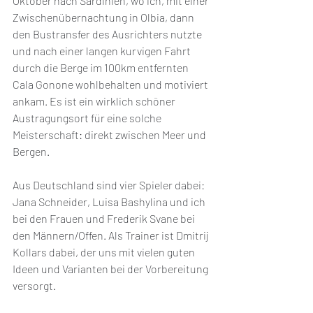
Oktober nach Sardinien, wo ich, mit einer 
Zwischenübernachtung in Olbia, dann 
den Bustransfer des Ausrichters nutzte 
und nach einer langen kurvigen Fahrt 
durch die Berge im 100km entfernten 
Cala Gonone wohlbehalten und motiviert 
ankam. Es ist ein wirklich schöner 
Austragungsort für eine solche 
Meisterschaft: direkt zwischen Meer und 
Bergen. 
Aus Deutschland sind vier Spieler dabei: 
Jana Schneider, Luisa Bashylina und ich 
bei den Frauen und Frederik Svane bei 
den Männern/Offen. Als Trainer ist Dmitrij 
Kollars dabei, der uns mit vielen guten 
Ideen und Varianten bei der Vorbereitung 
versorgt. 