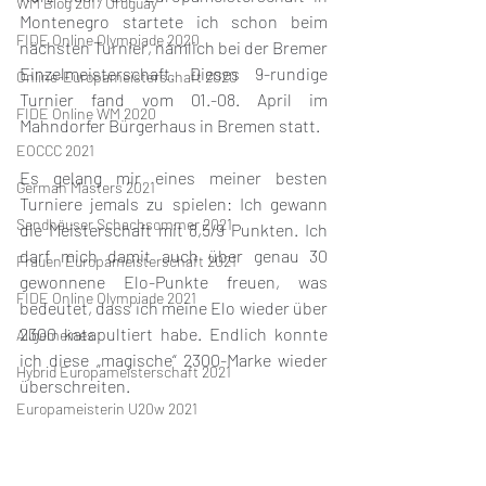
WM Blog 2017 Uruguay
Montenegro startete ich schon beim 
FIDE Online Olympiade 2020
nächsten Turnier, nämlich bei der Bremer 
Einzelmeisterschaft. Dieses 9-rundige 
Online-Europameisterschaft 2020
Turnier fand vom 01.-08. April im 
FIDE Online WM 2020
Mahndorfer Bürgerhaus in Bremen statt. 
EOCCC 2021
Es gelang mir eines meiner besten 
German Masters 2021
Turniere jemals zu spielen: Ich gewann 
Sandhäuser Schachsommer 2021
die Meisterschaft mit 8,5/9 Punkten. Ich 
darf mich damit auch über genau 30 
Frauen Europameisterschaft 2021
gewonnene Elo-Punkte freuen, was 
FIDE Online Olympiade 2021
bedeutet, dass ich meine Elo wieder über 
2300 katapultiert habe. Endlich konnte 
Allgemeines
ich diese „magische“ 2300-Marke wieder 
Hybrid Europameisterschaft 2021
überschreiten. 
Europameisterin U20w 2021