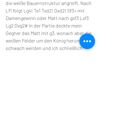
die weiße Bauernstruktur angreift. Nach 
Lf1 folgt Lg4! Te1 Txd2! Dxd2! Sf3+ mit 
Damengewinn oder Matt nach gxf3 Lxf3 
Lg2 Dxg2# In der Partie deckte mein 
Gegner das Matt mit g3, wonach aber die 
weißen Felder um den König herum zu 
schwach werden und ich schließlich 
Material einsammeln konnte.
In diesem Turnier hatte ich die perfekte 
Unterstützung von meinem Freund 
Dominik, der auch an dieser 
Meisterschaft teilgenommen hat. Da es 
überwiegend Einzelrunden waren, 
nutzten wir die freie Zeit für einen 
gemeinsamen Urlaub in Bremen. 