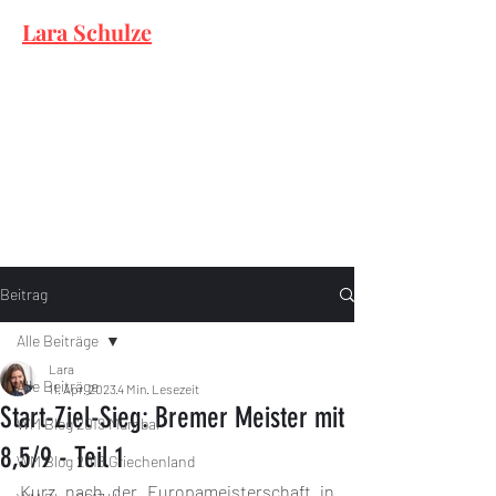
Lara Schulze
Beitrag
Alle Beiträge
Lara
Alle Beiträge
11. Apr. 2023
4 Min. Lesezeit
Start-Ziel-Sieg: Bremer Meister mit
WM Blog 2019 Mumbai
8,5/9 - Teil 1
WM Blog 2018 Griechenland
Kurz nach der Europameisterschaft in 