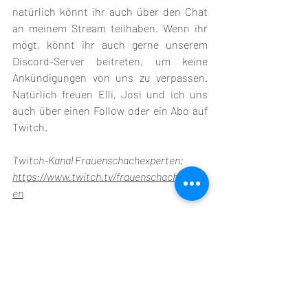
natürlich könnt ihr auch über den Chat 
an meinem Stream teilhaben. Wenn ihr 
mögt, könnt ihr auch gerne unserem 
Discord-Server beitreten, um keine 
Ankündigungen von uns zu verpassen. 
Natürlich freuen Elli, Josi und ich uns 
auch über einen Follow oder ein Abo auf 
Twitch.
Twitch-Kanal Frauenschachexperten: 
https://www.twitch.tv/frauenschachexpert
en
Morgen (am 26.Mai) um 20:30 Uhr bin ich 
zudem zu Gast bei der Kader-Show mit 
GM Sebastian Siebrecht auf dem Twitch-
Kanal des Deutschen Schachbundes 
„
SchachdeutschlandTV
“. Nach einem 