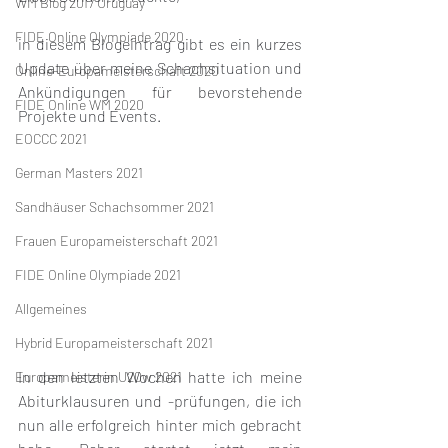
WM Blog 2017 Uruguay
FIDE Online Olympiade 2020
in diesem Blogeintrag gibt es ein kurzes 
Update über meine Schachsituation und 
Online-Europameisterschaft 2020
Ankündigungen für bevorstehende 
FIDE Online WM 2020
Projekte und Events. 
EOCCC 2021
German Masters 2021
Sandhäuser Schachsommer 2021
Frauen Europameisterschaft 2021
FIDE Online Olympiade 2021
Allgemeines
Hybrid Europameisterschaft 2021
In den letzten Wochen hatte ich meine 
Europameisterin U20w 2021
Abiturklausuren und -prüfungen, die ich 
nun alle erfolgreich hinter mich gebracht 