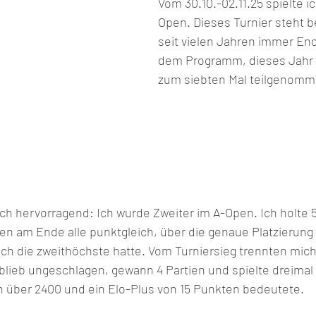
Vom 30.10.-02.11.25 spielte i
Open. Dieses Turnier steht b
seit vielen Jahren immer End
 2021
FIDE Online Olympiade 2021
Allgemeine
dem Programm, dieses Jahr 
zum siebten Mal teilgenomm
 2021
Europameisterin U20w 2021
mich hervorragend: Ich wurde Zweiter im A-Open. Ich holte 
en am Ende alle punktgleich, über die genaue Platzierung 
ch die zweithöchste hatte. Vom Turniersieg trennten mich 
blieb ungeschlagen, gewann 4 Partien und spielte dreimal
 über 2400 und ein Elo-Plus von 15 Punkten bedeutete. 