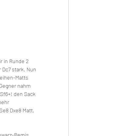
r in Runde 2 
Dc7 stark. Nun 
eihen-Matts 
 Gegner nahm 
 Sf6+! den Sack 
mehr 
Se8 Dxe8 Matt.
chwarz-Remis 