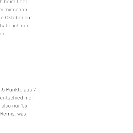
ch beim Leer 
ei mir schon 
e Oktober auf 
s
habe ich nun 
en.
5,5 Punkte aus 7 
entschied hier 
also nur 1,5 
 Remis, was 