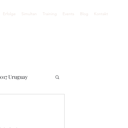
Erfolge
Simultan
Training
Events
Blog
Kontakt
017 Uruguay
ne WM 2020