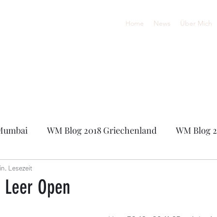
Home
News
Über Mich
Mumbai
WM Blog 2018 Griechenland
WM Blog 2
0
Online-Europameisterschaft 2020
FIDE Onli
in. Lesezeit
m Leer Open
sters 2021
Sandhäuser Schachsommer 2021