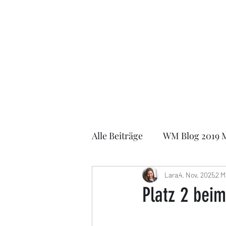
Lara Schulze
Alle Beiträge
WM Blog 2019 
FIDE Online Olympiade 202
Lara
4. Nov. 2025
2 M
Platz 2 bei
EOCCC 2021
German Ma