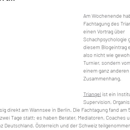
Am Wochenende habe 
 2021
FIDE Online Olympiade 2021
Allgemeine
Fachtagung des Trian
einen Vortrag über 
Schachpsychologie g
 2021
Europameisterin U20w 2021
diesem Blogeintrag e
also nicht wie gewoh
Turnier, sondern vom
einem ganz anderen
Zusammenhang.
Triangel
 ist ein Instit
Supervision, Organi
ig direkt am Wannsee in Berlin. Die Fachtagung fand am 5
wei Tage statt; es haben Berater, Mediatoren, Coaches u
z Deutschland, Österreich und der Schweiz teilgenommen