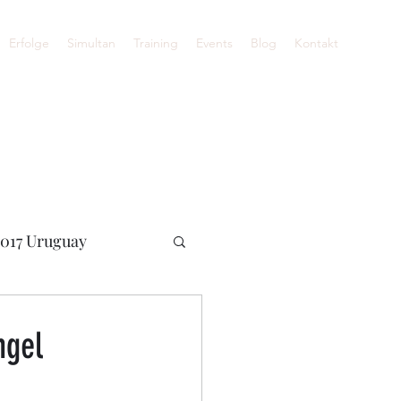
Erfolge
Simultan
Training
Events
Blog
Kontakt
017 Uruguay
ne WM 2020
ngel