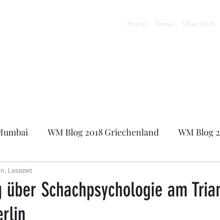
Home
News
Über Mich
Mumbai
WM Blog 2018 Griechenland
WM Blog 2
0
Online-Europameisterschaft 2020
FIDE Onli
in. Lesezeit
g über Schachpsychologie am Tria
erlin
sters 2021
Sandhäuser Schachsommer 2021