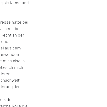
g als Kunst und 
resse hätte bei 
issen über 
 Recht an der 
 und 
iel aus dem 
d anwenden 
 mich also in 
tze ich mich 
nderen 
Schachwelt" 
derung dar.
etik des 
elche Rolle die 