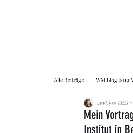
Lara Schulze
Alle Beiträge
WM Blog 2019 
FIDE Online Olympiade 202
Lara
7. Nov. 2022
2 M
Mein Vortra
Institut in B
EOCCC 2021
German Ma