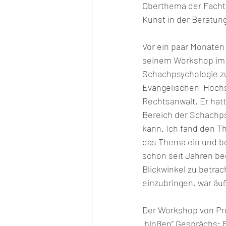
Oberthema der Fachta
Kunst in der Beratung
Vor ein paar Monaten 
seinem Workshop im 
Schachpsychologie zu 
Evangelischen  Hochs
Rechtsanwalt. Er hatt
Bereich der Schachps
kann. Ich fand den T
das Thema ein und be
schon seit Jahren beg
Blickwinkel zu betra
einzubringen, war äuß
Der Workshop von Prof
„bloßen“ Gesprächs: P