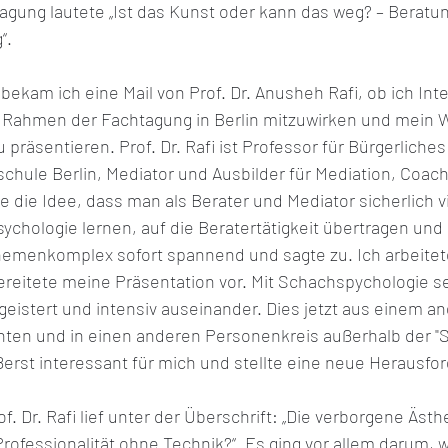
gung lautete „Ist das Kunst oder kann das weg? – Beratun
“.
bekam ich eine Mail von Prof. Dr. Anusheh Rafi, ob ich Inte
Rahmen der Fachtagung in Berlin mitzuwirken und mein W
präsentieren. Prof. Dr. Rafi ist Professor für Bürgerliches
chule Berlin, Mediator und Ausbilder für Mediation, Coach
e die Idee, dass man als Berater und Mediator sicherlich v
ychologie lernen, auf die Beratertätigkeit übertragen un
hemenkomplex sofort spannend und sagte zu. Ich arbeitete
reitete meine Präsentation vor. Mit Schachspychologie se
eistert und intensiv auseinander. Dies jetzt aus einem a
chten und in einen anderen Personenkreis außerhalb der "
erst interessant für mich und stellte eine neue Herausfor
. Dr. Rafi lief unter der Überschrift: „Die verborgene Ästh
rofessionalität ohne Technik?“. Es ging vor allem darum, w