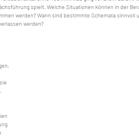
rächsführung spielt. Welche Situationen können in der Ber
mmen werden? Wann sind bestimmte Schemata sinnvoll un
n verlassen werden? 
 
gen, 
sie 
, 
 
ien 
ung 
 