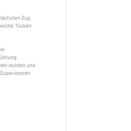
nächsten Zug 
welche Tücken 
ne 
führung 
ehen wurden und 
 Supervisoren 