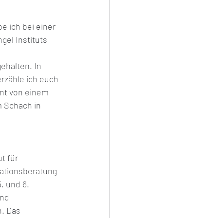
ich bei einer 
s
gel Instituts 
ehalten. In 
rzähle ich euch 
nt von einem 
 Schach in 
 
ut für 
sationsberatung 
. und 6. 
nd 
. Das 