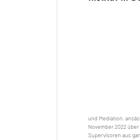
Frauen Europameisterschaft
Hybrid Europameisterschaft
und Mediation, ansäss
November 2022 über z
Supervisoren aus gan