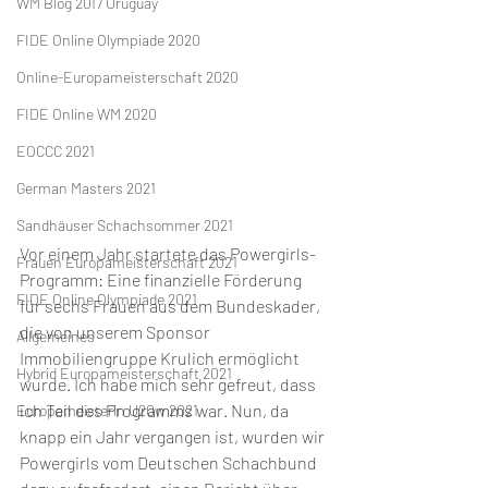
WM Blog 2017 Uruguay
FIDE Online Olympiade 2020
Online-Europameisterschaft 2020
FIDE Online WM 2020
EOCCC 2021
German Masters 2021
Sandhäuser Schachsommer 2021
Vor einem Jahr startete das Powergirls-
Frauen Europameisterschaft 2021
Programm: Eine finanzielle Förderung 
FIDE Online Olympiade 2021
für sechs Frauen aus dem Bundeskader, 
die von unserem Sponsor 
Allgemeines
Immobiliengruppe Krulich ermöglicht 
Hybrid Europameisterschaft 2021
wurde. Ich habe mich sehr gefreut, dass 
ich Teil des Programms war. Nun, da 
Europameisterin U20w 2021
knapp ein Jahr vergangen ist, wurden wir 
Powergirls vom Deutschen Schachbund 