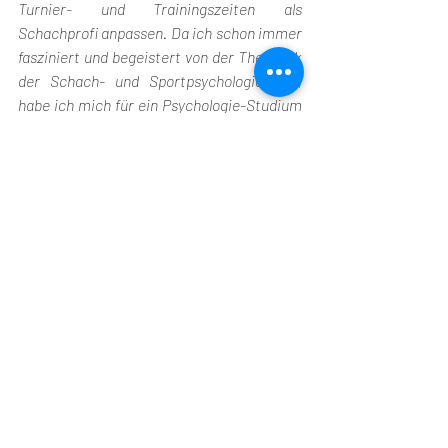
Turnier- und Trainingszeiten als 
Schachprofi anpassen. Da ich schon immer 
fasziniert und begeistert von der Thematik 
der Schach- und Sportpsychologie war, 
habe ich mich für ein Psychologie-Studium 
entschieden, im Speziellen 
„Wirtschaftspsychologie“. Viele Inhalte 
dieses Studiums kann man auf den 
Schachberuf anwenden; so bietet das 
Studium eine Ergänzung und einen anderen 
Blickwinkel auf das Schachspielen.
Mein Schachjahr mit dem 
Powergirlsprogramm hat dazu 
beigetragen, dass ich mich dazu 
entschieden habe, weiterhin Schachprofi 
zu sein und mein Studium an den 
Schachberuf anzupassen."