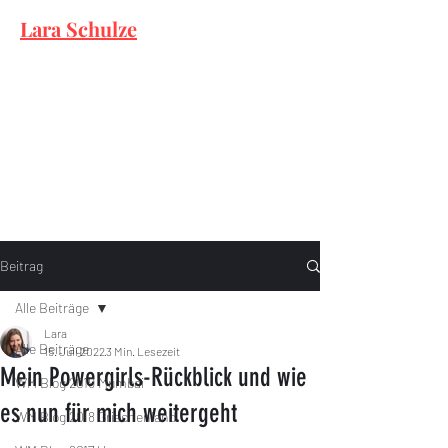
Lara Schulze
Beitrag
Alle Beiträge
Lara
Alle Beiträge
15. Juli 2022
3 Min. Lesezeit
Mein Powergirls-Rückblick und wie
WM Blog 2019 Mumbai
es nun für mich weitergeht
WM Blog 2018 Griechenland