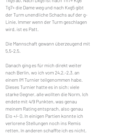
Txg5 ab. Nach Dxg5 ist nach Th7+ Kg6 
Tg7+ die Dame weg und nach Kxg5 gibt 
der Turm unendliche Schachs auf der g-
Linie. Immer wenn der Turm geschlagen 
wird, ist es Patt. 
Die Mannschaft gewann überzeugend mit 
5,5-2,5.
Danach ging es für mich direkt weiter 
nach Berlin, wo ich vom 24.2.-2.3. an 
einem IM Turnier teilgenommen habe. 
Dieses Turnier hatte es in sich: viele 
starke Gegner, alle wollten die Norm. Ich 
endete mit 4/9 Punkten, was genau 
meinem Rating entsprach, also genau 
Elo +/- 0. In einigen Partien konnte ich 
verlorene Stellungen noch ins Remis 
retten. In anderen schaffte ich es nicht, 