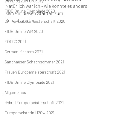
WM Blog 2017 Uruguay
Natürlich war ich - wie könnte es anders 
FIDE Online Olympiade 2020
sein - in diesen Städten zum 
Schachspielen. 
Online-Europameisterschaft 2020
FIDE Online WM 2020
EOCCC 2021
German Masters 2021
Sandhäuser Schachsommer 2021
Frauen Europameisterschaft 2021
FIDE Online Olympiade 2021
Allgemeines
Hybrid Europameisterschaft 2021
Europameisterin U20w 2021