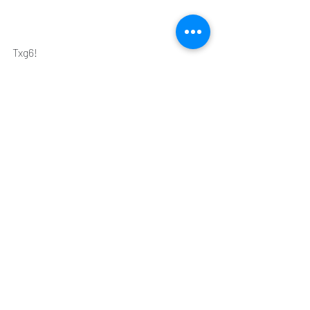
Txg6! 
Nun gibt es einige Varianten zu 
berechnen: Schwarz hat zwei 
Möglichkeiten das Opfer abzulehnen: Kf8 
oder Kh7.
Kh7 scheitert an Txe6+ Lxe4 Lxe4+ Kg7 
Txd6 +-
Kf8 ist die beste Verteidigung, verliert 
aber ersatzlos einen Bauern nach De5! 
Dxe5 fxe5 und der f-Bauer ist gefesselt, 
sodass der Tg6 überlebt. 