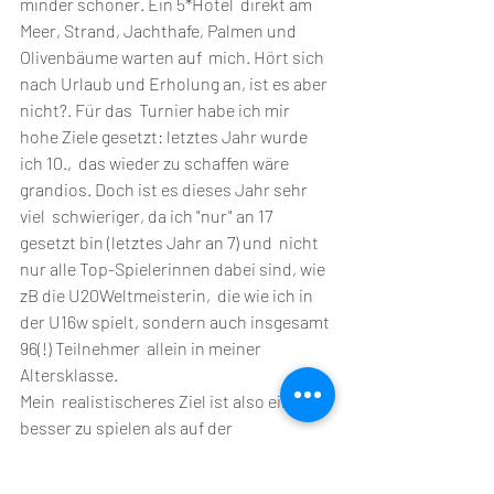
minder schöner. Ein 5*Hotel  direkt am 
Meer, Strand, Jachthafe, Palmen und 
Olivenbäume warten auf  mich. Hört sich 
nach Urlaub und Erholung an, ist es aber 
nicht?. Für das  Turnier habe ich mir 
hohe Ziele gesetzt: letztes Jahr wurde 
ich 10.,  das wieder zu schaffen wäre 
grandios. Doch ist es dieses Jahr sehr 
viel  schwieriger, da ich "nur" an 17 
gesetzt bin (letztes Jahr an 7) und  nicht 
nur alle Top-Spielerinnen dabei sind, wie 
zB die U20Weltmeisterin,  die wie ich in 
der U16w spielt, sondern auch insgesamt 
96(!) Teilnehmer  allein in meiner 
Altersklasse.
Mein  realistischeres Ziel ist also einfach, 
besser zu spielen als auf der  
diesjährigen EM, bei der zwar 5/9 Punkte 
erreicht, aber viel Elo  eingebüßt habe.