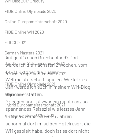
WM Blog 2017 Uruguay
FIDE Online Olympiade 2020
Online-Europameisterschaft 2020
FIDE Online WM 2020
EOCCC 2021
German Masters 2021
Auf geht's nach Griechenland? Dort 
Sandhäuser Schachsommer 2021
werde ich die  nächsten 2 Wochen, vom 
19.-31.Oktober die Jugend-
Frauen Europameisterschaft 2021
Weltmeisterschaft  spielen. Wie letztes 
FIDE Online Olympiade 2021
Jahr werde ich euch in meinem 
WM-Blog
Bericht erstatten.
Allgemeines
Griechenland  ist zwar ein nicht ganz so 
Hybrid Europameisterschaft 2021
spannendes Reiseziel wie letztes Jahr  
Europameisterin U20w 2021
Uruguay, zumal ich vor 3 Jahren 
schonmal dort im selben Hotelresort die  
WM gespielt habe, doch ist es dort nicht 