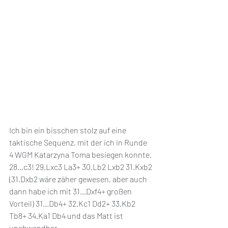
Ich bin ein bisschen stolz auf eine 
taktische Sequenz, mit der ich in Runde 
4 WGM Katarzyna Toma besiegen konnte. 
28…c3! 29.Lxc3 La3+ 30.Lb2 Lxb2 31.Kxb2 
(31.Dxb2 wäre zäher gewesen, aber auch 
dann habe ich mit 31...Dxf4+ großen 
Vorteil) 31...Db4+ 32.Kc1 Dd2+ 33.Kb2 
Tb8+ 34.Ka1 Db4 und das Matt ist 
unabwendbar.