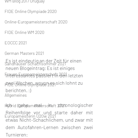
WM Blog 2017 Uruguay
FIDE Online Olympiade 2020
Online-Europameisterschaft 2020
FIDE Online WM 2020
EOCCC 2021
German Masters 2021
Es ist eindeutig an der Zeit für einen 
Sandhäuser Schachsommer 2021
neuen Blogeintrag: Es ist einiges 
Frauen Europameisterschaft 2021
Interessantes passiert in den letzten 
zwei Wochen, wovon es sich lohnt zu 
FIDE Online Olympiade 2021
berichten. :)
Allgemeines
Ich gehe mal in chronologischer 
Hybrid Europameisterschaft 2021
Reihenfolge vor und starte daher mit 
Europameisterin U20w 2021
etwas Nicht-Schachlichem, und zwar mit 
dem Autofahren-Lernen zwischen zwei 
Turnieren: