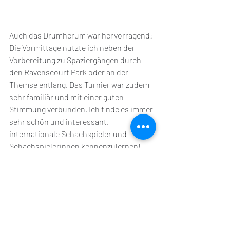
Auch das Drumherum war hervorragend: 
Die Vormittage nutzte ich neben der 
Vorbereitung zu Spaziergängen durch 
den Ravenscourt Park oder an der 
Themse entlang. Das Turnier war zudem 
sehr familiär und mit einer guten 
Stimmung verbunden. Ich finde es immer 
sehr schön und interessant, 
internationale Schachspieler und 
Schachspielerinnen kennenzulernen! 
Das ist das, was ich am Schachprofi-
Leben so genieße: Man lernt so viele 
interessante Persönlichkeiten kennen 
und bekommt so viel von der Welt zu 
sehen - immer verbunden mit Schach 
und dem Wettbewerb. 