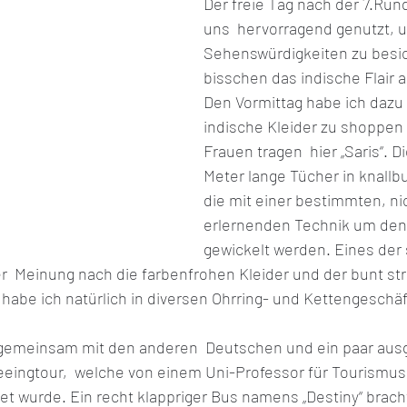
Der freie Tag nach der 7.Run
uns  hervorragend genutzt,
Sehenswürdigkeiten zu besic
 2021
FIDE Online Olympiade 2021
Allgemeine
bisschen das indische Flair
Den Vormittag habe ich dazu 
indische Kleider zu shoppen ;
 2021
Europameisterin U20w 2021
Frauen tragen  hier „Saris“. Di
Meter lange Tücher in knallb
die mit einer bestimmten, nic
erlernenden Technik um den 
gewickelt werden. Eines der
er  Meinung nach die farbenfrohen Kleider und der bunt st
abe ich natürlich in diversen Ohrring- und Kettengeschäft
 gemeinsam mit den anderen  Deutschen und ein paar aus
seeingtour,  welche von einem Uni-Professor für Tourism
et wurde. Ein recht klappriger Bus namens „Destiny“ bracht