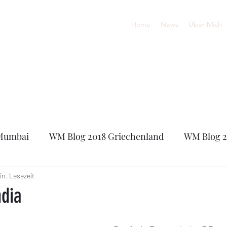
Home
News
Über Mich
Mumbai
WM Blog 2018 Griechenland
WM Blog 2
0
Online-Europameisterschaft 2020
FIDE Onli
in. Lesezeit
ndia
sters 2021
Sandhäuser Schachsommer 2021