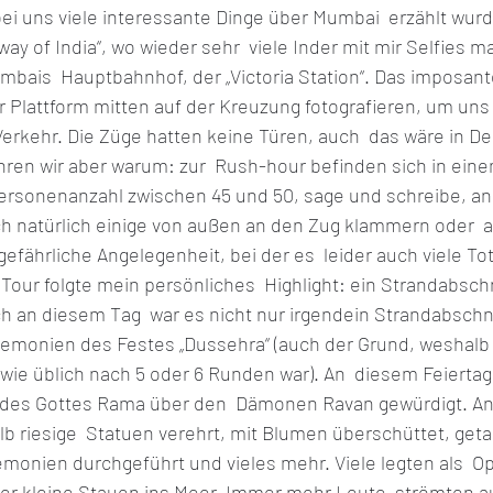
ei uns viele interessante Dinge über Mumbai  erzählt wurd
way of India“, wo wieder sehr  viele Inder mit mir Selfies m
mbais  Hauptbahnhof, der „Victoria Station“. Das imposan
r Plattform mitten auf der Kreuzung fotografieren, um uns
Verkehr. Die Züge hatten keine Türen, auch  das wäre in D
hren wir aber warum: zur  Rush-hour befinden sich in eine
Personenanzahl zwischen 45 und 50, sage und schreibe, an 
 natürlich einige von außen an den Zug klammern oder  
efährliche Angelegenheit, bei der es  leider auch viele Tot
Tour folgte mein persönliches  Highlight: ein Strandabsch
h an diesem Tag  war es nicht nur irgendein Strandabschni
eremonien des Festes „Dussehra“ (auch der Grund, weshalb d
 wie üblich nach 5 oder 6 Runden war). An  diesem Feiertag
 des Gottes Rama über den  Dämonen Ravan gewürdigt. A
 riesige  Statuen verehrt, mit Blumen überschüttet, getan
monien durchgeführt und vieles mehr. Viele legten als  O
r kleine Stauen ins Meer. Immer mehr Leute  strömten au