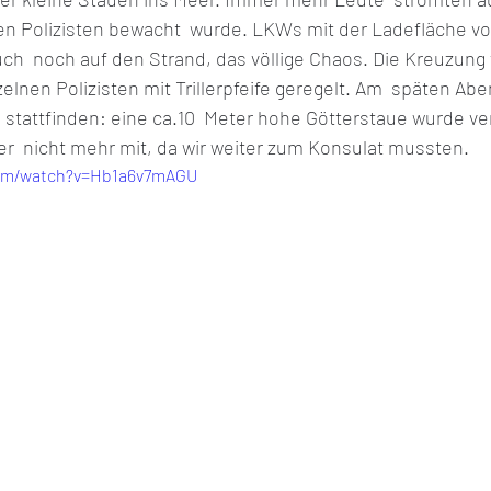
en Polizisten bewacht  wurde. LKWs mit der Ladefläche vo
ch  noch auf den Strand, das völlige Chaos. Die Kreuzung 
lnen Polizisten mit Trillerpfeife geregelt. Am  späten Aben
stattfinden: eine ca.10  Meter hohe Götterstaue wurde ve
er  nicht mehr mit, da wir weiter zum Konsulat mussten.
com/watch?v=Hb1a6v7mAGU