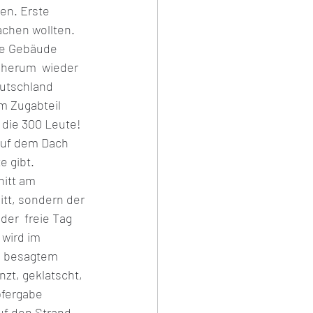
en. Erste 
achen wollten. 
te Gebäude 
 herum  wieder 
eutschland 
m Zugabteil 
die 300 Leute!  
auf dem Dach 
e gibt.
nitt am 
tt, sondern der 
er  freie Tag 
 wird im 
n besagtem 
zt, geklatscht, 
pfergabe 
f den Strand, 