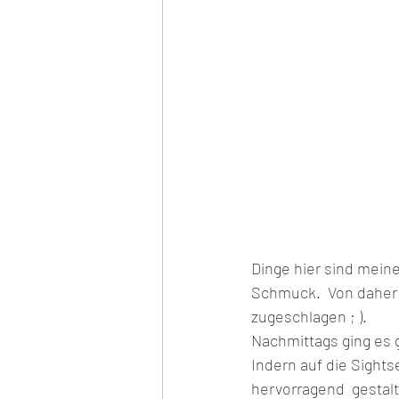
Frauen Europameisterschaft
Hybrid Europameisterschaft
Dinge hier sind mein
Schmuck.  Von daher h
zugeschlagen ; ).
Nachmittags ging es
Indern auf die Sight
hervorragend  gestalt