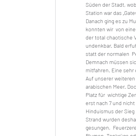
Süden der Stadt, wob
Station war das „Gate
Danach ging es zu Mu
konnten wir  von eine
der total chaotische 
undenkbar. Bald erfu
statt der normalen  
Demnach müssen sich
mitfahren. Eine sehr g
Auf unserer weiteren 
arabischen Meer. Doc
Platz für  wichtige Z
erst nach 7 und nicht
Hinduismus der Sieg
Strand wurden deshalb
gesungen,  Feuerzere
Blumen, Tonkrüge ode