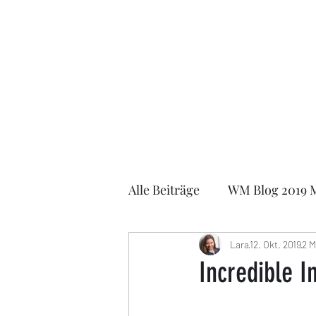
Lara Schulze
Alle Beiträge
WM Blog 2019 
FIDE Online Olympiade 202
Lara
12. Okt. 2019
2 M
Incredible I
EOCCC 2021
German Ma