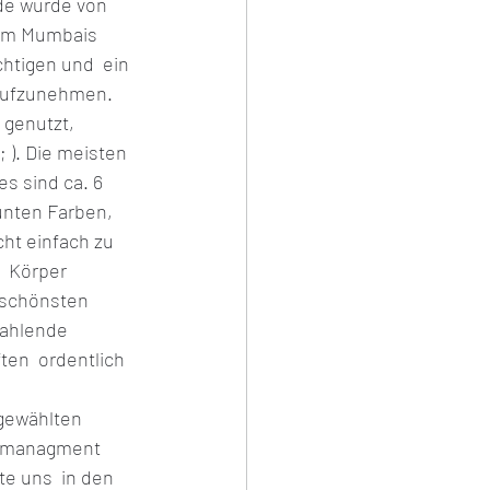
de wurde von 
 um Mumbais 
htigen und  ein 
s
 aufzunehmen. 
 genutzt, 
 ). Die meisten 
es sind ca. 6 
unten Farben,  
ht einfach zu 
 Körper 
 schönsten 
rahlende 
en  ordentlich 
gewählten 
usmanagment 
e uns  in den 