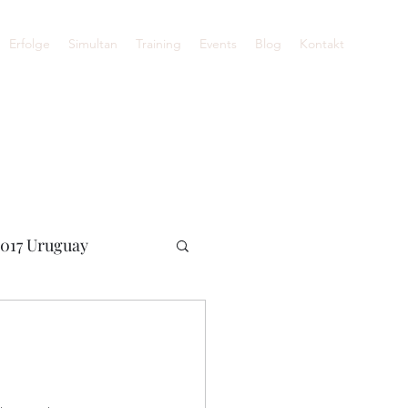
Erfolge
Simultan
Training
Events
Blog
Kontakt
017 Uruguay
ne WM 2020