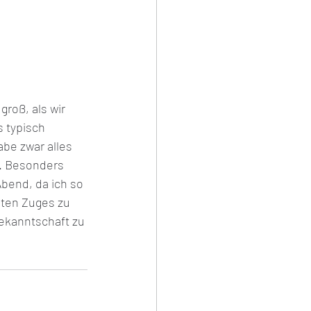
roß, als wir 
 typisch  
be zwar alles 
t. Besonders 
bend, da ich so 
sten Zuges zu 
ekanntschaft zu 