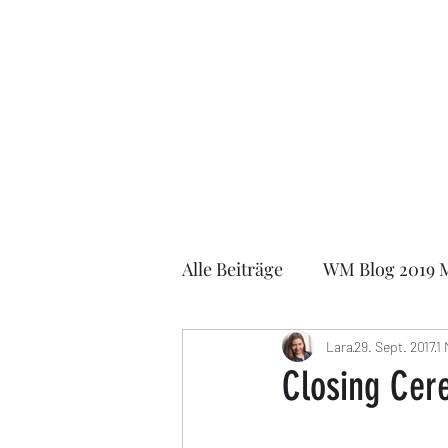
Lara Schulze
Alle Beiträge
WM Blog 2019 
FIDE Online Olympiade 202
Lara
29. Sept. 2017
1 
Closing Cer
EOCCC 2021
German Ma