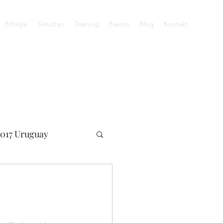
Erfolge
Simultan
Training
Events
Blog
Kontakt
017 Uruguay
ne WM 2020