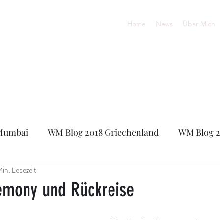
Home
News
Über Mich
Mumbai
WM Blog 2018 Griechenland
WM Blog 2
0
Online-Europameisterschaft 2020
FIDE Onli
Min. Lesezeit
emony und Rückreise
sters 2021
Sandhäuser Schachsommer 2021