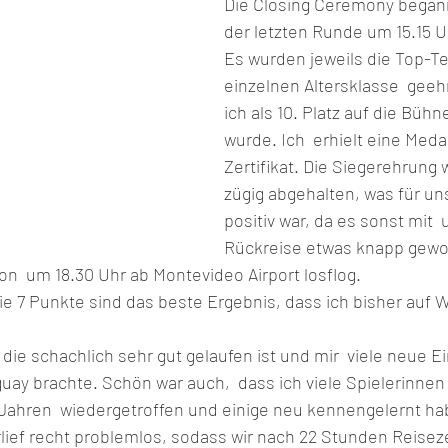
Die Closing Ceremony begann
der letzten Runde um 15.15 U
Es wurden jeweils die Top-Te
 2021
FIDE Online Olympiade 2021
Allgemeine
einzelnen Altersklasse  geeh
ich als 10. Platz auf die Bühn
wurde. Ich  erhielt eine Medai
 2021
Europameisterin U20w 2021
Zertifikat. Die Siegerehrung 
zügig abgehalten, was für un
positiv war, da es sonst mit  
Rückreise etwas knapp gewo
on  um 18.30 Uhr ab Montevideo Airport losflog.
die 7 Punkte sind das beste Ergebnis, dass ich bisher auf 
 die schachlich sehr gut gelaufen ist und mir  viele neue E
ay brachte. Schön war auch,  dass ich viele Spielerinnen
 Jahren  wiedergetroffen und einige neu kennengelernt ha
lief recht problemlos, sodass wir nach 22 Stunden Reiseze