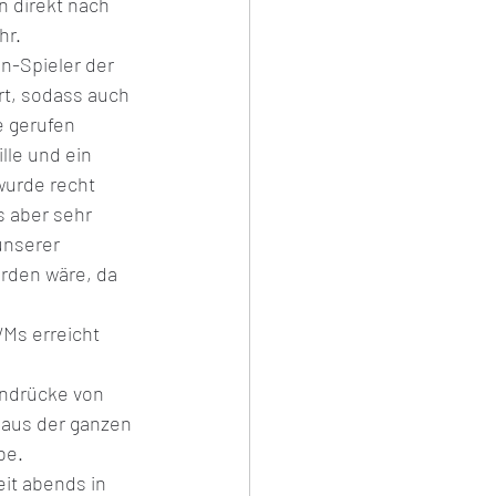
 direkt nach 
hr.
n-Spieler der 
s
rt, sodass auch 
e gerufen 
lle und ein 
wurde recht  
s aber sehr 
unserer 
rden wäre, da 
WMs erreicht 
indrücke von 
 aus der ganzen 
be.
it abends in 